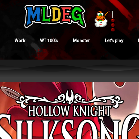
Work
WT 100%
Monster
Let's play